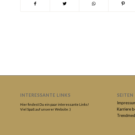
INTERESSANTE LINKS
SEITEN
Impressu
Hier findest Du ein paar interessante Links!
Karriere 
Viel Spaß auf unserer Website :)
Trendmed