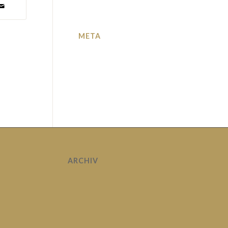
META
Anmelden
Eintrags-Feed
Kommentar-Feed
WordPress.org
ARCHIV