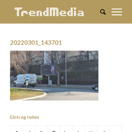
20220301_143701
Eintrag teilen