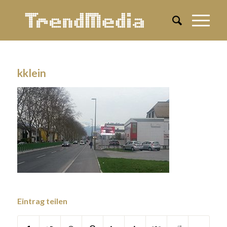
kklein
Eintrag teilen