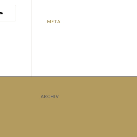
META
Anmelden
Eintrags-Feed
Kommentar-Feed
WordPress.org
ARCHIV