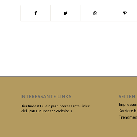
INTERESSANTE LINKS
SEITEN
Impressu
Hier findest Du ein paar interessante Links!
Karriere 
Viel Spaß auf unserer Website :)
Trendmed